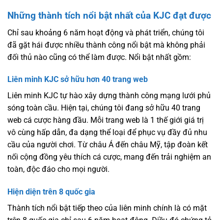
Những thành tích nổi bật nhất của KJC đạt được
Chỉ sau khoảng 6 năm hoạt động và phát triển, chúng tôi
đã gặt hái được nhiều thành công nổi bật mà không phải
đối thủ nào cũng có thể làm được. Nổi bật nhất gồm:
Liên minh KJC sở hữu hơn 40 trang web
Liên minh KJC tự hào xây dựng thành công mạng lưới phủ
sóng toàn cầu. Hiện tại, chúng tôi đang sở hữu 40 trang
web cá cược hàng đầu. Mỗi trang web là 1 thế giới giá trị
vô cùng hấp dẫn, đa dạng thể loại để phục vụ đầy đủ nhu
cầu của người chơi. Từ châu Á đến châu Mỹ, tập đoàn kết
nối cộng đồng yêu thích cá cược, mang đến trải nghiệm an
toàn, độc đáo cho mọi người.
Hiện diện trên 8 quốc gia
Thành tích nổi bật tiếp theo của liên minh chính là có mặt