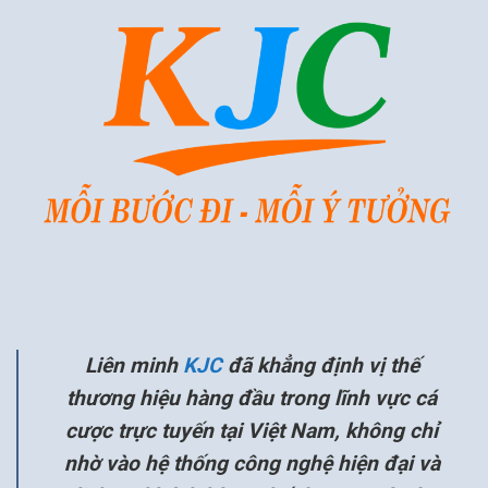
Liên minh
KJC
đã khẳng định vị thế
thương hiệu hàng đầu trong lĩnh vực cá
cược trực tuyến tại Việt Nam, không chỉ
nhờ vào hệ thống công nghệ hiện đại và