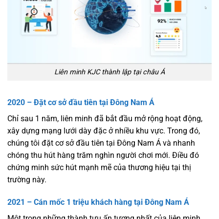
Liên minh KJC thành lập tại châu Á
2020 – Đặt cơ sở đầu tiên tại Đông Nam Á
Chỉ sau 1 năm, liên minh đã bắt đầu mở rộng hoạt động,
xây dựng mạng lưới dày đặc ở nhiều khu vực. Trong đó,
chúng tôi đặt cơ sở đầu tiên tại Đông Nam Á và nhanh
chóng thu hút hàng trăm nghìn người chơi mới. Điều đó
chứng minh sức hút mạnh mẽ của thương hiệu tại thị
trường này.
2021 – Cán mốc 1 triệu khách hàng tại Đông Nam Á
Một trong những thành tựu ấn tượng nhất của liên minh