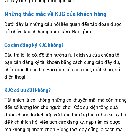
và xây dựng 1 cộng đồng gắn kết.
Những thắc mắc về KJC của khách hàng
Dưới đây là những câu hỏi liên quan đến tập đoàn được
rất nhiều khách hàng trung tâm. Bao gồm:
Có cần đăng ký KJC không?
Câu trả lời là có, để tận hưởng full dịch vụ của chúng tôi,
bạn cần đăng ký tài khoản bằng cách cung cấp đầy đủ,
chính xác thông tin. Bao gồm tên account, mật khẩu, số
điện thoại.
KJC có ưu đãi không?
Tất nhiên là có, không những có khuyến mãi mà còn mang
đến số lượng lớn cho người chơi. Các sự kiện tặng quà
được chúng tôi kết hợp với từng thương hiệu nhà cái uy tín
để kích thích hội viên tích cực đăng ký, nạp tiền cá cược
mà không bị nhàm chán. Đồng thời đây cũng là cách mà