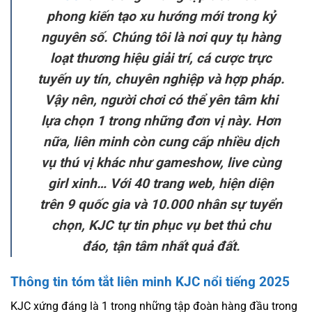
phong kiến tạo xu hướng mới trong kỷ
nguyên số. Chúng tôi là nơi quy tụ hàng
loạt thương hiệu giải trí, cá cược trực
tuyến uy tín, chuyên nghiệp và hợp pháp.
Vậy nên, người chơi có thể yên tâm khi
lựa chọn 1 trong những đơn vị này. Hơn
nữa, liên minh còn cung cấp nhiều dịch
vụ thú vị khác như gameshow, live cùng
girl xinh… Với 40 trang web, hiện diện
trên 9 quốc gia và 10.000 nhân sự tuyển
chọn, KJC tự tin phục vụ bet thủ chu
đáo, tận tâm nhất quả đất.
Thông tin tóm tắt liên minh KJC nổi tiếng 2025
KJC xứng đáng là 1 trong những tập đoàn hàng đầu trong