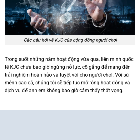
Các câu hỏi về KJC của cộng đồng người chơi
Trong suốt những năm hoạt động vừa qua, liên minh quốc
tế KJC chưa bao giờ ngừng nỗ lực, cố gắng để mang đến
trải nghiệm hoàn hảo và tuyệt vời cho người chơi. Với sứ
mệnh cao cả, chúng tôi sẽ tiếp tục mở rộng hoạt động và
dịch vụ để anh em không bao giờ cảm thấy thất vọng.