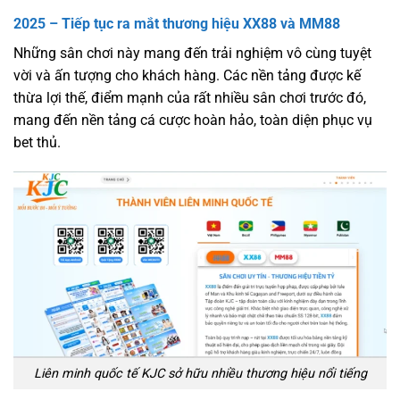
2025 – Tiếp tục ra mắt thương hiệu XX88 và MM88
Những sân chơi này mang đến trải nghiệm vô cùng tuyệt
vời và ấn tượng cho khách hàng. Các nền tảng được kế
thừa lợi thế, điểm mạnh của rất nhiều sân chơi trước đó,
mang đến nền tảng cá cược hoàn hảo, toàn diện phục vụ
bet thủ.
Liên minh quốc tế KJC sở hữu nhiều thương hiệu nổi tiếng